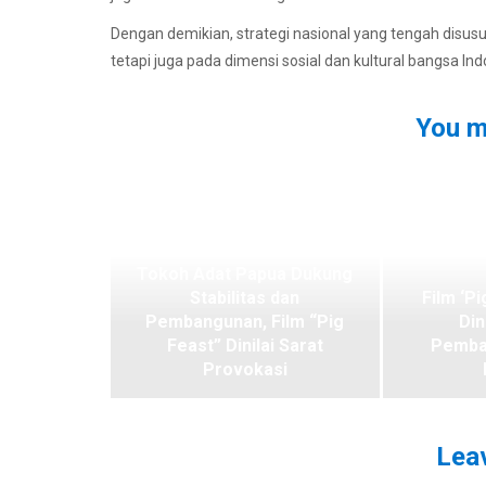
Dengan demikian, strategi nasional yang tengah disu
tetapi juga pada dimensi sosial dan kultural bangsa Ind
You m
Tokoh Adat Papua Dukung
Stabilitas dan
Film ‘Pi
Pembangunan, Film “Pig
Din
Feast” Dinilai Sarat
Pemba
Provokasi
Leav