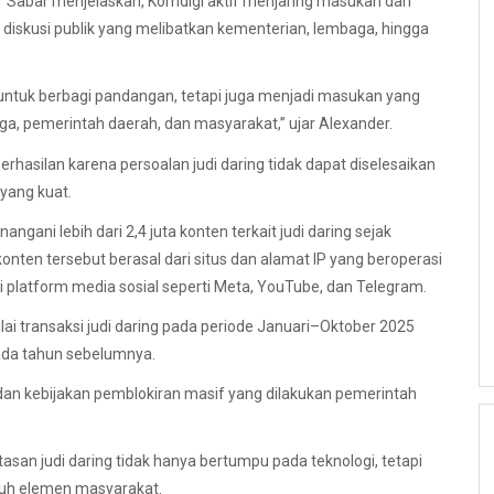
r Sabar menjelaskan, Komdigi aktif menjaring masukan dari
iskusi publik yang melibatkan kementerian, lembaga, hingga
a untuk berbagi pandangan, tetapi juga menjadi masukan yang
ga, pemerintah daerah, dan masyarakat,” ujar Alexander.
rhasilan karena persoalan judi daring tidak dapat diselesaikan
 yang kuat.
ni lebih dari 2,4 juta konten terkait judi daring sejak
nten tersebut berasal dari situs dan alamat IP yang beroperasi
i platform media sosial seperti Meta, YouTube, dan Telegram.
lai transaksi judi daring pada periode Januari–Oktober 2025
 pada tahun sebelumnya.
an kebijakan pemblokiran masif yang dilakukan pemerintah
an judi daring tidak hanya bertumpu pada teknologi, tetapi
ruh elemen masyarakat.