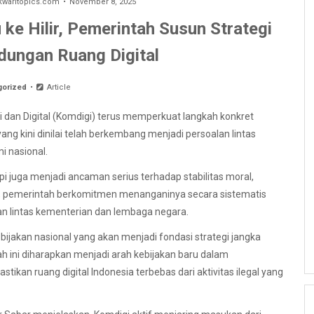
aritopics.com
November 8, 2025
 ke Hilir, Pemerintah Susun Strategi
ndungan Ruang Digital
gorized
Article
 dan Digital (Komdigi) terus memperkuat langkah konkret
ng kini dinilai telah berkembang menjadi persoalan lintas
i nasional.
i juga menjadi ancaman serius terhadap stabilitas moral,
itu, pemerintah berkomitmen menanganinya secara sistematis
kan lintas kementerian dan lembaga negara.
jakan nasional yang akan menjadi fondasi strategi jangka
h ini diharapkan menjadi arah kebijakan baru dalam
ikan ruang digital Indonesia terbebas dari aktivitas ilegal yang