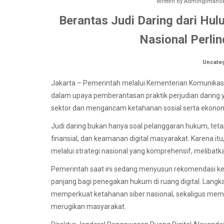
Written by
Admin@manokw
Berantas Judi Daring dari Hulu
Nasional Perli
Uncate
Jakarta – Pemerintah melalui Kementerian Komunikasi
dalam upaya pemberantasan praktik perjudian daring ya
sektor dan mengancam ketahanan sosial serta ekonom
Judi daring bukan hanya soal pelanggaran hukum, tetap
finansial, dan keamanan digital masyarakat. Karena 
melalui strategi nasional yang komprehensif, melibat
Pemerintah saat ini sedang menyusun rekomendasi kebi
panjang bagi penegakan hukum di ruang digital. Langka
memperkuat ketahanan siber nasional, sekaligus memast
merugikan masyarakat.