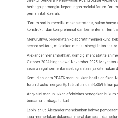
Direktur Jenderal Pengawasan Ruang Digital Alexande
berbagai pemangku kepentingan melalui forum-forum d
pemerintah daerah.
“Forum hari ini memiliki makna strategis, bukan hany
konstruktif dan komprehensif dari kementerian, lemba
Menurutnya, pendekatan kolaboratif menjadi kunci kebe
secara sektoral, melainkan melalui sinergi lintas sektor
Alexander menambahkan, Komdigi mencatat telah menanga
Oktober 2024 hingga awal November 2025. Mayoritas ko
secara ilegal, sementara sebagian lainnya ditemukan d
Kemudian, data PPATK menunjukkan hasil signifikan. Ni
turun drastis menjadi Rp155 triliun, dari Rp359 triliun
Angka ini menunjukkan efektivitas penegakan hukum d
bersama lembaga terkait.
Lebih lanjut, Alexander menekankan bahwa pemberantas
juga memerlukan dukungan moral dan sosial dari selu