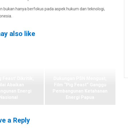
sun bukan hanya berfokus pada aspek hukum dan teknologi,
onesia.
ay also like
g Feast’ Dikritik,
Dukungan PSN Menguat,
ilai Abaikan
Film “Pig Feast” Ganggu
ngunan Energi
Pembangunan Ketahanan
Nasional
Energi Papua
e a Reply