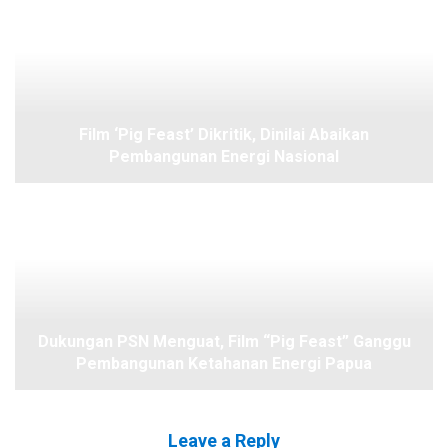
Film ‘Pig Feast’ Dikritik, Dinilai Abaikan
Pembangunan Energi Nasional
Dukungan PSN Menguat, Film “Pig Feast” Ganggu
Pembangunan Ketahanan Energi Papua
Leave a Reply