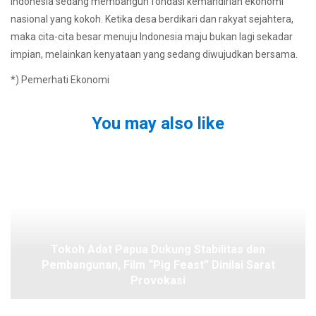
Indonesia sedang membangun fondasi kemandirian ekonomi
nasional yang kokoh. Ketika desa berdikari dan rakyat sejahtera,
maka cita-cita besar menuju Indonesia maju bukan lagi sekadar
impian, melainkan kenyataan yang sedang diwujudkan bersama.
*) Pemerhati Ekonomi
You may also like
Tokoh Adat Papua Dukung Stabilitas dan
Pembangunan, Film “Pig Feast” Dinilai Sarat
Provokasi