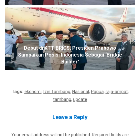
Debut di KTT BRICS, Presiden Prabowo
Sampaikan Posisi Indonesia Sebagai ‘Bridge
Builder’
Tags:
ekonomi
,
Izin Tambang
,
Nasional
,
Papua
,
raja-ampat
,
tambang
,
update
Leave a Reply
Your email address will not be published.
Required fields are