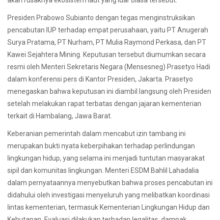
akan rusaknya ekosistem laut yang luar biasa tersebut.
Presiden Prabowo Subianto dengan tegas menginstruksikan
pencabutan IUP terhadap empat perusahaan, yaitu PT Anugerah
Surya Pratama, PT Nurham, PT Mulia Raymond Perkasa, dan PT
Kawei Sejahtera Mining. Keputusan tersebut diumumkan secara
resmi oleh Menteri Sekretaris Negara (Mensesneg) Prasetyo Hadi
dalam konferensi pers di Kantor Presiden, Jakarta. Prasetyo
menegaskan bahwa keputusan ini diambil langsung oleh Presiden
setelah melakukan rapat terbatas dengan jajaran kementerian
terkait di Hambalang, Jawa Barat.
Keberanian pemerintah dalam mencabut izin tambang ini
merupakan bukti nyata keberpihakan terhadap perlindungan
lingkungan hidup, yang selama ini menjadi tuntutan masyarakat
sipil dan komunitas lingkungan. Menteri ESDM Bahlil Lahadalia
dalam pernyataannya menyebutkan bahwa proses pencabutan ini
didahului oleh investigasi menyeluruh yang melibatkan koordinasi
lintas kementerian, termasuk Kementerian Lingkungan Hidup dan
Kehutanan. Evaluasi dilakukan terhadap legalitas, dampak