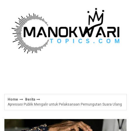
Skip
to
content
Home
Berita
Apresiasi Publik Mengalir untuk Pelaksanaan Pemungutan Suara Ulang