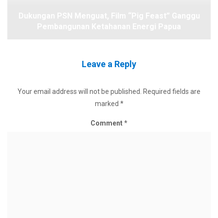
Dukungan PSN Menguat, Film “Pig Feast” Ganggu
Pembangunan Ketahanan Energi Papua
Leave a Reply
Your email address will not be published.
Required fields are
marked
*
Comment
*