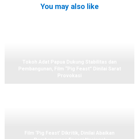
You may also like
Tokoh Adat Papua Dukung Stabilitas dan
Pembangunan, Film “Pig Feast” Dinilai Sarat
Provokasi
Film ‘Pig Feast’ Dikritik, Dinilai Abaikan