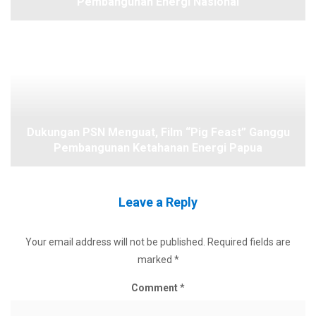
Pembangunan Energi Nasional
Dukungan PSN Menguat, Film “Pig Feast” Ganggu
Pembangunan Ketahanan Energi Papua
Leave a Reply
Your email address will not be published.
Required fields are
marked
*
Comment
*