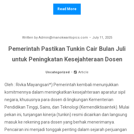
Read More
Written by
Admin@manokwaritopics.com
July 11, 2025
Pemerintah Pastikan Tunkin Cair Bulan Juli
untuk Peningkatan Kesejahteraan Dosen
Uncategorized
Article
Oleh : Rivka Mayangsari*) Pemerintah kembali menunjukkan
komitmennya dalam meningkatkan kesejahteraan aparatur sipil
negara, khususnya para dosen di lingkungan Kementerian
Pendidikan Tinggi, Sains, dan Teknologi (Kemendiktisaintek). Mulai
pekan ini, tunjangan kinerja (tunkin) resmi dicairkan dan langsung
masuk ke rekening para dosen yang berhak menerimanya.
Pencairan ini menjadi tonggak penting dalam sejarah perjuangan