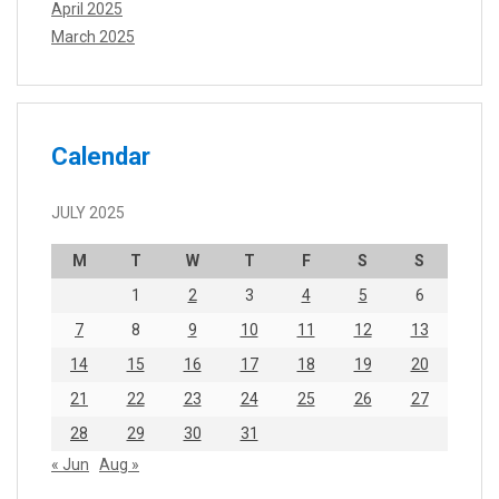
April 2025
March 2025
Calendar
JULY 2025
M
T
W
T
F
S
S
1
2
3
4
5
6
7
8
9
10
11
12
13
14
15
16
17
18
19
20
21
22
23
24
25
26
27
28
29
30
31
« Jun
Aug »