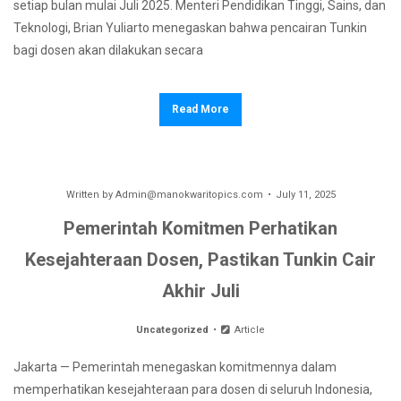
setiap bulan mulai Juli 2025. Menteri Pendidikan Tinggi, Sains, dan
Teknologi, Brian Yuliarto menegaskan bahwa pencairan Tunkin
bagi dosen akan dilakukan secara
Read More
Written by
Admin@manokwaritopics.com
July 11, 2025
Pemerintah Komitmen Perhatikan
Kesejahteraan Dosen, Pastikan Tunkin Cair
Akhir Juli
Uncategorized
Article
Jakarta — Pemerintah menegaskan komitmennya dalam
memperhatikan kesejahteraan para dosen di seluruh Indonesia,