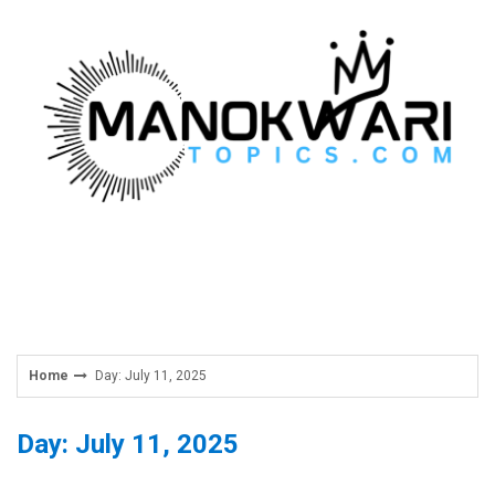
Skip
to
content
Home
Day: July 11, 2025
Day: July 11, 2025