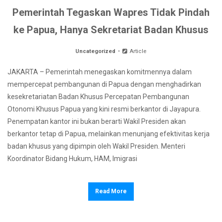
Pemerintah Tegaskan Wapres Tidak Pindah
ke Papua, Hanya Sekretariat Badan Khusus
Uncategorized
Article
JAKARTA – Pemerintah menegaskan komitmennya dalam
mempercepat pembangunan di Papua dengan menghadirkan
kesekretariatan Badan Khusus Percepatan Pembangunan
Otonomi Khusus Papua yang kini resmi berkantor di Jayapura.
Penempatan kantor ini bukan berarti Wakil Presiden akan
berkantor tetap di Papua, melainkan menunjang efektivitas kerja
badan khusus yang dipimpin oleh Wakil Presiden. Menteri
Koordinator Bidang Hukum, HAM, Imigrasi
Read More