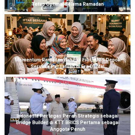
Tetap Optimal Selama Ramadan
Momentum Ramadan dan Idul Fitri, KNPI Depok
Serukan Persatuan di Era Digital
Indonesia Pertegas Peran Strategis sebagai
Bridge Builder di KTT BRICS Pertama sebagai
Anggota Penuh